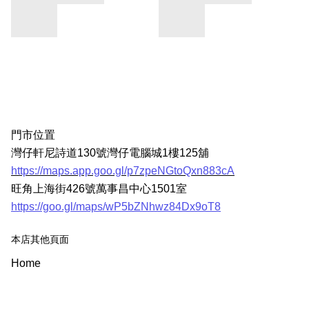
門市位置
灣仔軒尼詩道130號灣仔電腦城1樓125舖
https://maps.app.goo.gl/p7zpeNGtoQxn883cA
旺角上海街426號萬事昌中心1501室
https://goo.gl/maps/wP5bZNhwz84Dx9oT8
本店其他頁面
Home