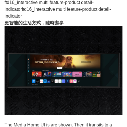
ftd16_interactive multi feature-product detail-
indicatorftd16_interactive multi feature-product detail-
indicator
更智能的生活方式，隨時盡享
The Media Home UI is are shown. Then it transits to a