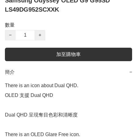
Samsung Odyssey OLED G9 G95SD
LS49DG952SCXXK
數量
−
+
加至購物車
簡介
−
There is an icon about Dual QHD.

OLED 支援 Dual QHD

Dual QHD 呈現奪目色彩和清晰度

There is an OLED Glare Free icon.
