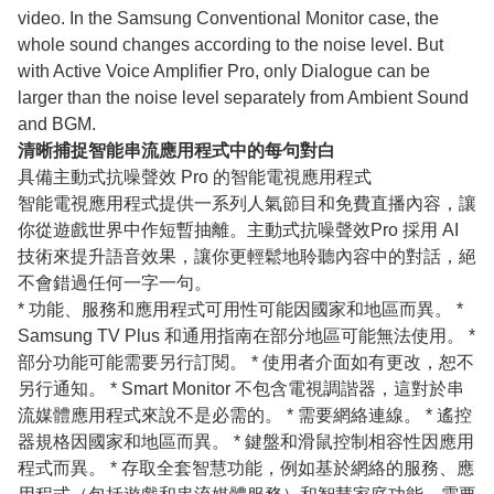
video. In the Samsung Conventional Monitor case, the
whole sound changes according to the noise level. But
with Active Voice Amplifier Pro, only Dialogue can be
larger than the noise level separately from Ambient Sound
and BGM.
清晰捕捉智能串流應用程式中的每句對白
具備主動式抗噪聲效 Pro 的智能電視應用程式
智能電視應用程式提供一系列人氣節目和免費直播內容，讓
你從遊戲世界中作短暫抽離。主動式抗噪聲效Pro 採用 AI
技術來提升語音效果，讓你更輕鬆地聆聽內容中的對話，絕
不會錯過任何一字一句。
* 功能、服務和應用程式可用性可能因國家和地區而異。 *
Samsung TV Plus 和通用指南在部分地區可能無法使用。 *
部分功能可能需要另行訂閱。 * 使用者介面如有更改，恕不
另行通知。 * Smart Monitor 不包含電視調諧器，這對於串
流媒體應用程式來說不是必需的。 * 需要網絡連線。 * 遙控
器規格因國家和地區而異。 * 鍵盤和滑鼠控制相容性因應用
程式而異。 * 存取全套智慧功能，例如基於網絡的服務、應