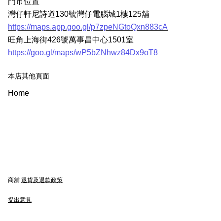
門市位置
灣仔軒尼詩道130號灣仔電腦城1樓125舖
https://maps.app.goo.gl/p7zpeNGtoQxn883cA
旺角上海街426號萬事昌中心1501室
https://goo.gl/maps/wP5bZNhwz84Dx9oT8
本店其他頁面
Home
商舖
退貨及退款政策
提出意見