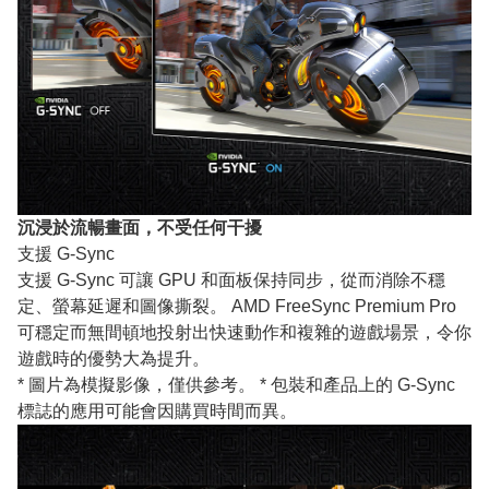
沉浸於流暢畫面，不受任何干擾
支援 G-Sync
支援 G-Sync 可讓 GPU 和面板保持同步，從而消除不穩
定、螢幕延遲和圖像撕裂。 AMD FreeSync Premium Pro
可穩定而無間頓地投射出快速動作和複雜的遊戲場景，令你
遊戲時的優勢大為提升。
* 圖片為模擬影像，僅供參考。 * 包裝和產品上的 G-Sync
標誌的應用可能會因購買時間而異。