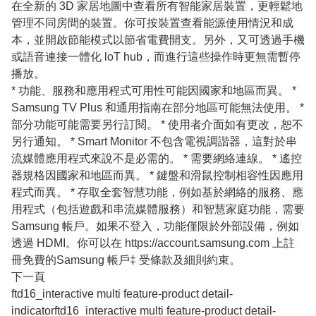
在全新的 3D 家居地圖中查看所有智能家居裝置，更輕鬆地
管理不同房間的裝置。你可按裝置查看能源使用情況和成
本，並開啟節能模式以節省電費開支。另外，又可透過手機
或語音連接一體化 loT hub，而進行這些操作時更無需暫停
播放。
* 功能、服務和應用程式可用性可能因國家和地區而異。 *
Samsung TV Plus 和通用指南在部分地區可能無法使用。 *
部分功能可能需要另行訂閱。 * 使用者介面如有更改，恕不
另行通知。 * Smart Monitor 不包含電視調諧器，這對於串
流媒體應用程式來說不是必需的。 * 需要網絡連線。 * 遙控
器規格因國家和地區而異。 * 鍵盤和滑鼠控制相容性因應用
程式而異。 * 存取全套智慧功能，例如基於網絡的服務、應
用程式（包括遊戲和串流媒體服務）和智慧家庭功能，需要
Samsung 帳戶。如果不登入，功能僅限於外部設備，例如
透過 HDMI。你可以在 https://account.samsung.com 上註
冊免費的Samsung 帳戶‡ 受條款及細則約束。
下一頁
ftd16_interactive multi feature-product detail-
indicatorftd16_interactive multi feature-product detail-