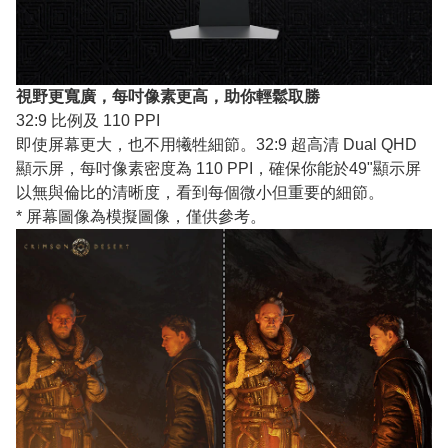
視野更寬廣，每吋像素更高，助你輕鬆取勝
32:9 比例及 110 PPI
即使屏幕更大，也不用犧牲細節。32:9 超高清 Dual QHD
顯示屏，每吋像素密度為 110 PPI，確保你能於49"顯示屏
以無與倫比的清晰度，看到每個微小但重要的細節。
* 屏幕圖像為模擬圖像，僅供參考。