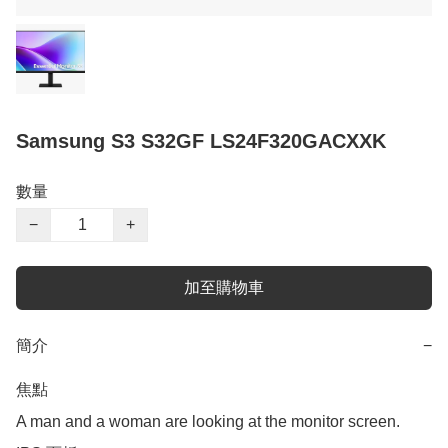
Samsung S3 S32GF LS24F320GACXXK
數量
−
+
加至購物車
簡介
−
焦點

A man and a woman are looking at the monitor screen.
