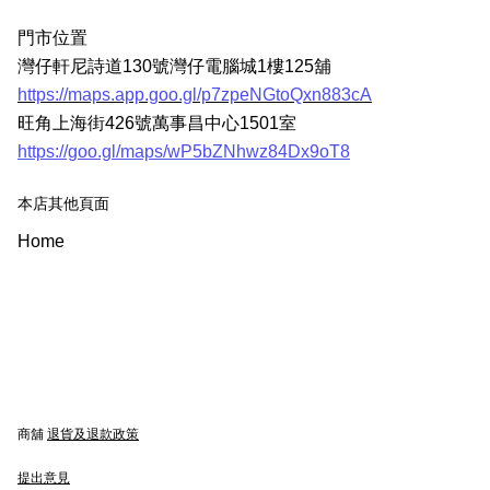
門市位置
灣仔軒尼詩道130號灣仔電腦城1樓125舖
https://maps.app.goo.gl/p7zpeNGtoQxn883cA
旺角上海街426號萬事昌中心1501室
https://goo.gl/maps/wP5bZNhwz84Dx9oT8
本店其他頁面
Home
商舖
退貨及退款政策
提出意見