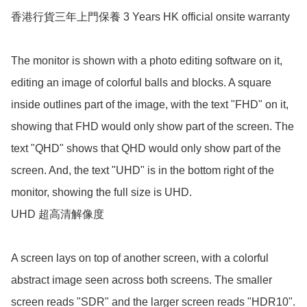
香港行貨三年上門保養 3 Years HK official onsite warranty

The monitor is shown with a photo editing software on it, 
editing an image of colorful balls and blocks. A square 
inside outlines part of the image, with the text "FHD" on it, 
showing that FHD would only show part of the screen. The 
text "QHD" shows that QHD would only show part of the 
screen. And, the text "UHD" is in the bottom right of the 
monitor, showing the full size is UHD.

UHD 超高清解像度

A screen lays on top of another screen, with a colorful 
abstract image seen across both screens. The smaller 
screen reads "SDR" and the larger screen reads "HDR10". 