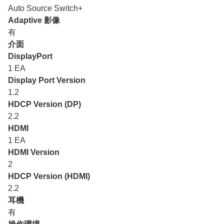
Auto Source Switch+
Adaptive 影像
有
介面
DisplayPort
1 EA
Display Port Version
1.2
HDCP Version (DP)
2.2
HDMI
1 EA
HDMI Version
2
HDCP Version (HDMI)
2.2
耳機
有