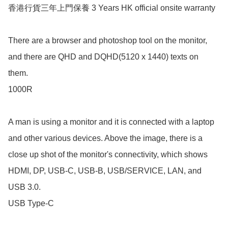
香港行貨三年上門保養 3 Years HK official onsite warranty

There are a browser and photoshop tool on the monitor, 
and there are QHD and DQHD(5120 x 1440) texts on 
them.

1000R

A man is using a monitor and it is connected with a laptop 
and other various devices. Above the image, there is a 
close up shot of the monitor's connectivity, which shows 
HDMI, DP, USB-C, USB-B, USB/SERVICE, LAN, and 
USB 3.0.

USB Type-C
