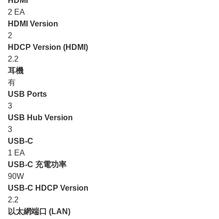
HDMI
2 EA
HDMI Version
2
HDCP Version (HDMI)
2.2
耳機
有
USB Ports
3
USB Hub Version
3
USB-C
1 EA
USB-C 充電功率
90W
USB-C HDCP Version
2.2
以太網端口 (LAN)