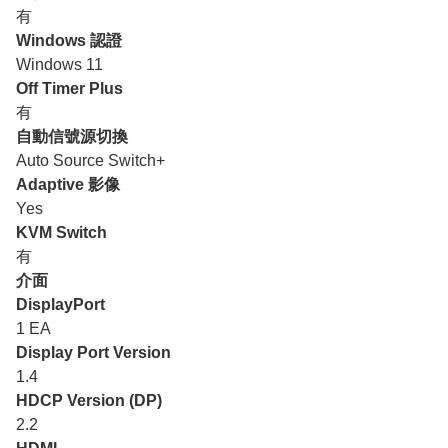
有
Windows 認證
Windows 11
Off Timer Plus
有
自動信號源切換
Auto Source Switch+
Adaptive 影像
Yes
KVM Switch
有
介面
DisplayPort
1 EA
Display Port Version
1.4
HDCP Version (DP)
2.2