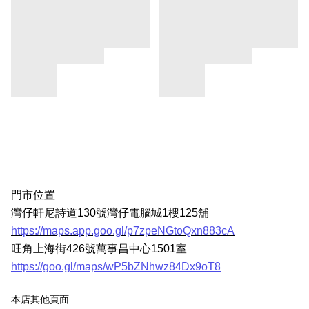
門市位置
灣仔軒尼詩道130號灣仔電腦城1樓125舖
https://maps.app.goo.gl/p7zpeNGtoQxn883cA
旺角上海街426號萬事昌中心1501室
https://goo.gl/maps/wP5bZNhwz84Dx9oT8
本店其他頁面