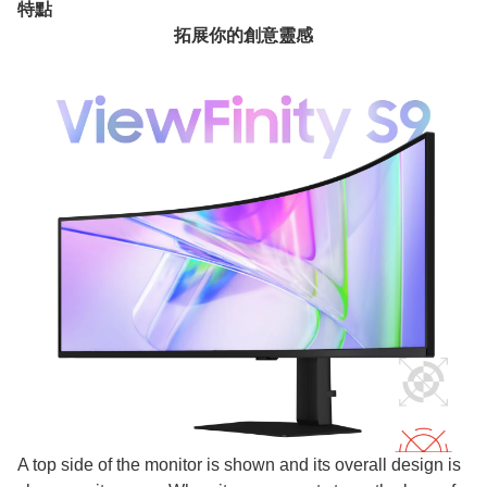
特點
拓展你的創意靈感
A top side of the monitor is shown and its overall design is