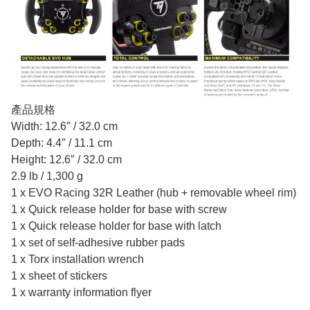
產品規格
Width: 12.6″ / 32.0 cm
Depth: 4.4″ / 11.1 cm
Height: 12.6″ / 32.0 cm
2.9 lb / 1,300 g
1 x EVO Racing 32R Leather (hub + removable wheel rim)
1 x Quick release holder for base with screw
1 x Quick release holder for base with latch
1 x set of self-adhesive rubber pads
1 x Torx installation wrench
1 x sheet of stickers
1 x warranty information flyer