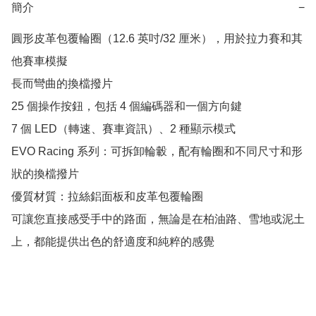
簡介
−
圓形皮革包覆輪圈（12.6 英吋/32 厘米），用於拉力賽和其
他賽車模擬

長而彎曲的換檔撥片

25 個操作按鈕，包括 4 個編碼器和一個方向鍵

7 個 LED（轉速、賽車資訊）、2 種顯示模式

EVO Racing 系列：可拆卸輪轂，配有輪圈和不同尺寸和形
狀的換檔撥片

優質材質：拉絲鋁面板和皮革包覆輪圈

可讓您直接感受手中的路面，無論是在柏油路、雪地或泥土
上，都能提供出色的舒適度和純粹的感覺