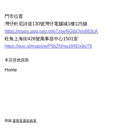
門市位置
灣仔軒尼詩道130號灣仔電腦城1樓125舖
https://maps.app.goo.gl/p7zpeNGtoQxn883cA
旺角上海街426號萬事昌中心1501室
https://goo.gl/maps/wP5bZNhwz84Dx9oT8
本店其他頁面
Home
商舖
退貨及退款政策