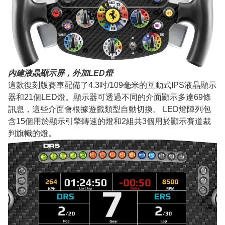
內建液晶顯示屏，外加LED燈
這款復刻版賽車配備了4.3吋/109毫米的互動式IPS液晶顯示
器和21個LED燈。顯示器可透過不同的介面顯示多達69條
訊息，這些介面會根據遊戲類型自動切換。 LED燈陣列包
含15個用於顯示引擎轉速的燈和2組共3個用於顯示賽道裁
判旗幟的燈。