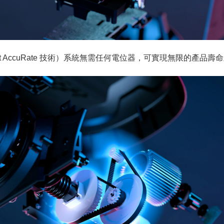
allEffect AccuRate 技術）系統無需任何電位器，可實現無限