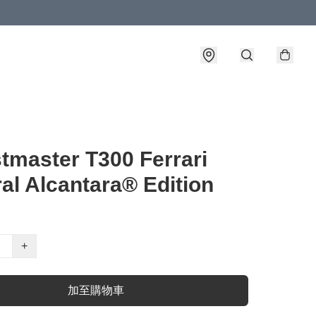
tmaster T300 Ferrari
ral Alcantara® Edition
+
加至購物車