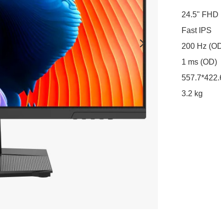
24.5" FHD

Fast IPS

200 Hz (OD
1 ms (OD)

557.7*422.
3.2 kg