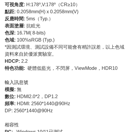
可視角度:
H:178º,V:178º（CR≥10）
點距:
0.2058mm(H) x 0.2058mm(V)
反應時間:
5ms（Typ.）
表面塗層:
抗眩光
色深:
16.7M( 8-bits)
色域:
100%sRGB (Typ.)
*因測試環境、測試設備不同可能會有稍許誤差，以上色域
資料來自於優派實驗室。
HDCP:
2.2
特色功能:
硬體低藍光，不閃屏，ViewMode，HDR10
輸入訊息號
模擬:
無
數位:
HDMI2.0*2，DP1.2
頻率:
HDMI: 2560*1440@90Hz
DP: 2560*1440@90Hz
相容性
PC:
Windows 10/11已測試