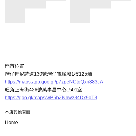
門市位置
灣仔軒尼詩道130號灣仔電腦城1樓125舖
https://maps.app.goo.gl/p7zpeNGtoQxn883cA
旺角上海街426號萬事昌中心1501室
https://goo.gl/maps/wP5bZNhwz84Dx9oT8
本店其他頁面
Home