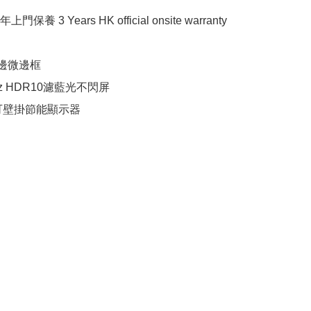
養 3 Years HK official onsite warranty

三邊微邊框

Hz HDR10濾藍光不閃屏

P可壁掛節能顯示器