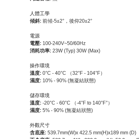
人體工學
傾斜:
前傾-5±2°，後仰20±2°
電源
電壓:
100-240V~50/60Hz
消耗功率:
23W (Typ) 30W (Max)
操作環境
溫度:
0°C - 40°C （32°F - 104°F）
濕度:
10% - 90% (無凝結狀態)
儲存環境
溫度:
-20°C - 60°C （-4°F to 140°F°）
濕度:
5% - 90% (無凝結狀態)
外觀尺寸
含底座:
539.7mm(W)x 422.5 mm(H)x189 mm (D)