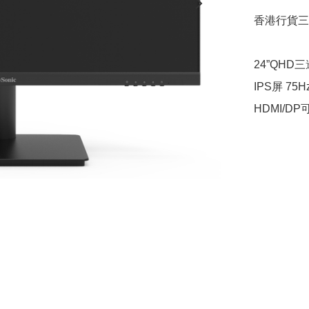
香港行貨三年上門保
24”QHD
IPS屏 75
HDMI/D