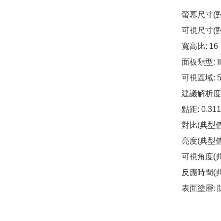
螢幕尺寸(對角
可視尺寸(對角
寬高比: 16：
面板類型: IP
可視區域: 59
建議解析度: 
點距: 0.311
對比(典型值):
亮度(典型值): 
可視角度(典型
反應時間(典型
表面塗層: 