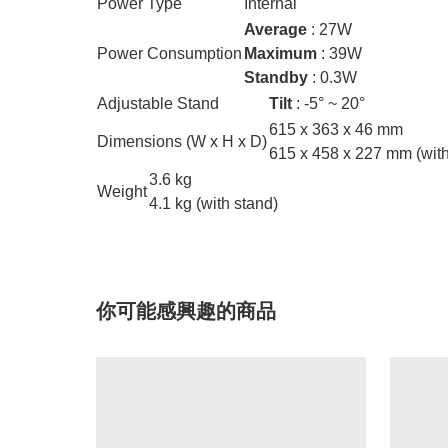
Power Type
Internal
Average
: 27W
Power Consumption
Maximum
: 39W
Standby
: 0.3W
Adjustable Stand
Tilt
: -5° ~ 20°
615 x 363 x 46 mm
Dimensions (W x H x D)
615 x 458 x 227 mm (with
3.6 kg
Weight
4.1 kg (with stand)
你可能感興趣的商品