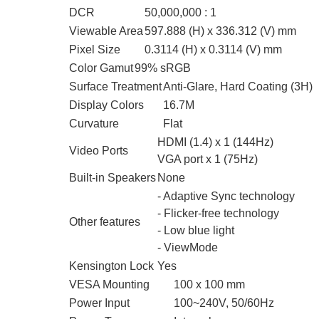
DCR
50,000,000 : 1
Viewable Area
597.888 (H) x 336.312 (V) mm
Pixel Size
0.3114 (H) x 0.3114 (V) mm
Color Gamut
99% sRGB
Surface Treatment
Anti-Glare, Hard Coating (3H)
Display Colors
16.7M
Curvature
Flat
HDMI (1.4) x 1 (144Hz)
Video Ports
VGA port x 1 (75Hz)
Built-in Speakers
None
- Adaptive Sync technology
- Flicker-free technology
Other features
- Low blue light
- ViewMode
Kensington Lock
Yes
VESA Mounting
100 x 100 mm
Power Input
100~240V, 50/60Hz