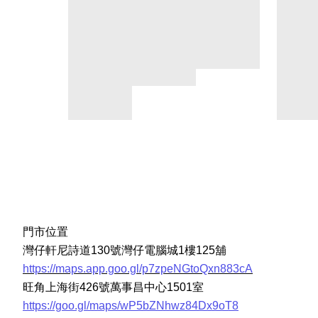
門市位置
灣仔軒尼詩道130號灣仔電腦城1樓125舖
https://maps.app.goo.gl/p7zpeNGtoQxn883cA
旺角上海街426號萬事昌中心1501室
https://goo.gl/maps/wP5bZNhwz84Dx9oT8