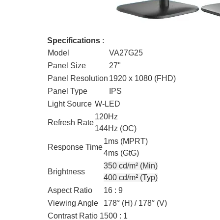
Specifications
:
Model
VA27G25
Panel Size
27"
Panel Resolution
1920 x 1080 (FHD)
Panel Type
IPS
Light Source
W-LED
120Hz
Refresh Rate
144Hz (OC)
1ms (MPRT)
Response Time
4ms (GtG)
350 cd/m² (Min)
Brightness
400 cd/m² (Typ)
Aspect Ratio
16 : 9
Viewing Angle
178° (H) / 178° (V)
Contrast Ratio
1500 : 1