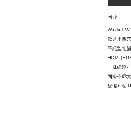
簡介
Wavlink
款通用擴充塢
筆記型電腦。它配
HDMI (H
一條線纜即
面操作環境
配備 6 個 