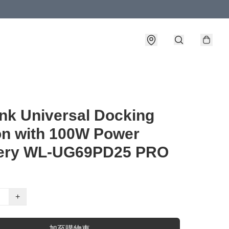
nk Universal Docking
on with 100W Power
very WL-UG69PD25 PRO
+
加至購物車