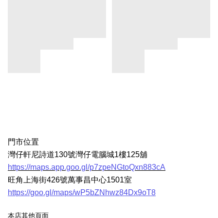
門市位置
灣仔軒尼詩道130號灣仔電腦城1樓125舖
https://maps.app.goo.gl/p7zpeNGtoQxn883cA
旺角上海街426號萬事昌中心1501室
https://goo.gl/maps/wP5bZNhwz84Dx9oT8
本店其他頁面