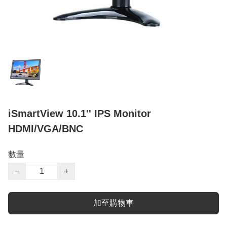
iSmartView 10.1'' IPS Monitor
HDMI/VGA/BNC
數量
−
+
加至購物車