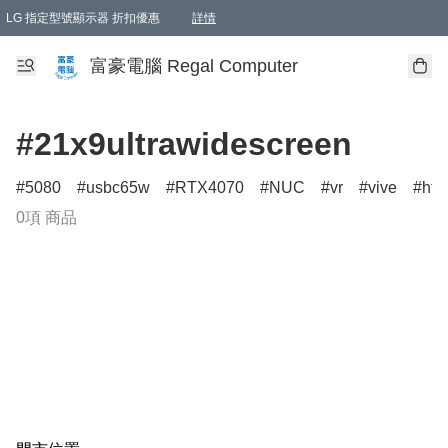
LG 指定型號顯示器 折扣優惠
詳情
富豪電腦 Regal Computer
#21x9ultrawidescreen
5080
usbc65w
RTX4070
NUC
vr
vive
htc
0項 商品