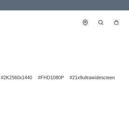
2K2560x1440
FHD1080P
21x9ultrawidescreen
16