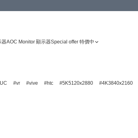
顯示器
AOC Monitor 顯示器
Special offer 特價中
UC
vr
vive
htc
5K5120x2880
4K3840x2160